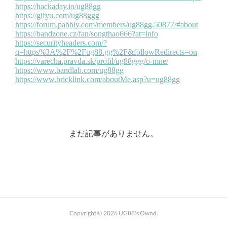
まだ記事がありません。
Copyright ©
2026
UG88's Ownd
.