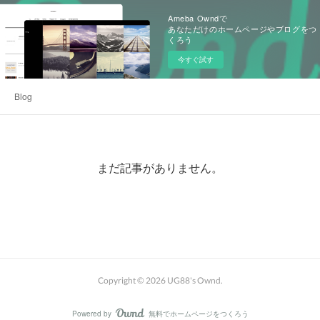
Ameba Owndで
あなただけのホームページやブログをつ
くろう
今すぐ試す
Blog
まだ記事がありません。
Copyright ©
2026
UG88's Ownd
.
Powered by
無料でホームページをつくろう
AmebaOwnd